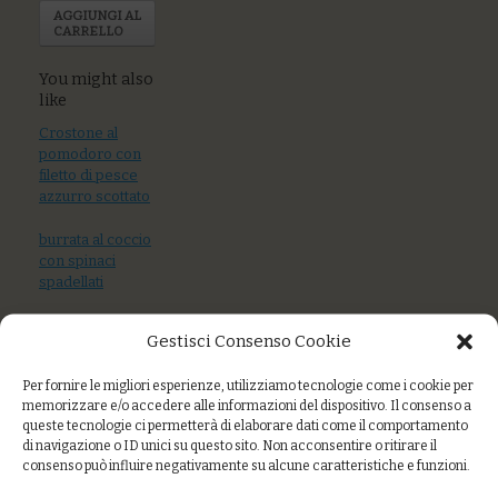
AGGIUNGI AL
CARRELLO
You might also
like
Crostone al
pomodoro con
filetto di pesce
azzurro scottato
burrata al coccio
con spinaci
spadellati
Gestisci Consenso Cookie
Per fornire le migliori esperienze, utilizziamo tecnologie come i cookie per
memorizzare e/o accedere alle informazioni del dispositivo. Il consenso a
queste tecnologie ci permetterà di elaborare dati come il comportamento
Burger di ceci con
di navigazione o ID unici su questo sito. Non acconsentire o ritirare il
salsa rosa e
consenso può influire negativamente su alcune caratteristiche e funzioni.
verdure