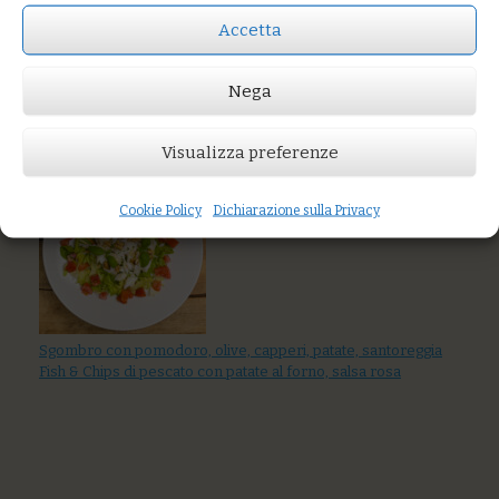
Accetta
Prezzo:
€12,00
Nega
AGGIUNGI AL CARRELLO
Visualizza preferenze
You might also like
Cookie Policy
Dichiarazione sulla Privacy
Sgombro con pomodoro, olive, capperi, patate, santoreggia
Fish & Chips di pescato con patate al forno, salsa rosa