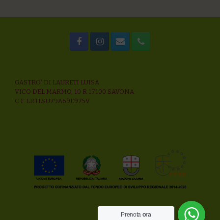
GASTRO’ DI LAURETI LUISA
VICO DEL MARMO, 10 R 17100 SAVONA
C.F. LRTLSU79A69E975V
Prenota
ora