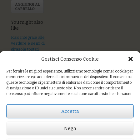
AGGIUNGI AL
CARRELLO
You might also
like
Riso integrale alle
verdure e semi di
girasole tostati
Gestisci Consenso Cookie
Riso “residuo
zero” al pesto,
Per fornire le migliori esperienze, utilizziamo tecnologie come i cookie per
patate e pecorino
memorizzare e/o accedere alle informazioni del dispositivo. Il consenso a
queste tecnologie ci permetterà di elaborare dati come il comportamento
Riso integrale alla
di navigazione o ID unici su questo sito. Non acconsentire o ritirare il
crema di zucca
consenso può influire negativamente su alcune caratteristiche e funzioni.
Delica e nocciole
Accetta
Prezzo:
€14,00
Nega
AGGIUNGI AL CARRELLO