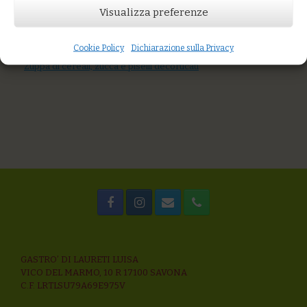
Visualizza preferenze
You might also like
Cous cous di miglio con piselli, verdure di stagione, semi
tostati
Cookie Policy
Dichiarazione sulla Privacy
Tagliatelle con polpo, pomodoro fresco e capperi
Zuppa di cereali, zucca e piselli decorticati
GASTRO’ DI LAURETI LUISA
VICO DEL MARMO, 10 R 17100 SAVONA
C.F. LRTLSU79A69E975V