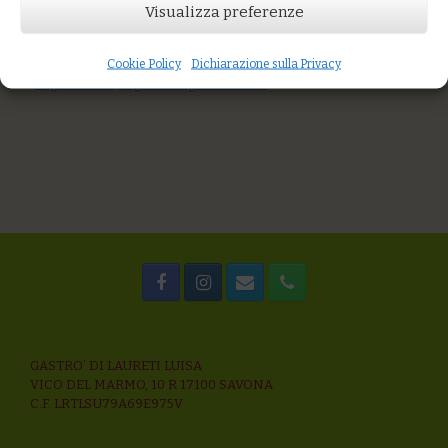
Visualizza preferenze
AGGIUNGI AL CARRELLO
You might also like
Cookie Policy
Dichiarazione sulla Privacy
Orzotto piccante al pecorino sardo, bietole e grano saraceno
Sugo di mare
Sugo di vongole al verde
GASTRO’ DI LAURETI LUISA
VICO DEL MARMO, 10 R 17100 SAVONA
C.F. LRTLSU79A69E975V