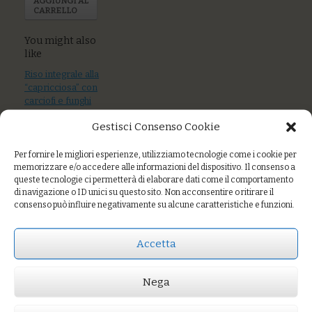
AGGIUNGI AL
CARRELLO
You might also
like
Riso integrale alla
“capricciosa” con
carciofi e funghi
freschi
Gestisci Consenso Cookie
Pasta di grani
antichi con pesto e
Per fornire le migliori esperienze, utilizziamo tecnologie come i cookie per
memorizzare e/o accedere alle informazioni del dispositivo. Il consenso a
baccalà
queste tecnologie ci permetterà di elaborare dati come il comportamento
di navigazione o ID unici su questo sito. Non acconsentire o ritirare il
Riso integrale
consenso può influire negativamente su alcune caratteristiche e funzioni.
speziato alle
verdure e
scamorza
Accetta
Nega
Prezzo:
€14,00