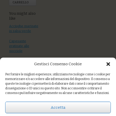
CARRELLO
You might also
like
Acciughe marinate
in salsa verde
Capesante
gratinate alle
nocciole
Insalata russa,
Gestisci Consenso Cookie
hummus di ceci,
torta salata,
Per fornire le migliori esperienze, utilizziamo tecnologie come i cookie per
frisella con
memorizzare e/o accedere alle informazioni del dispositivo. Il consenso a
pomodoro fresco
queste tecnologie ci permetterà di elaborare dati come il comportamento
di navigazione o ID unici su questo sito. Non acconsentire o ritirare il
consenso può influire negativamente su alcune caratteristiche e funzioni.
Prezzo:
€8,00
Accetta
AGGIUNGI AL CARRELLO