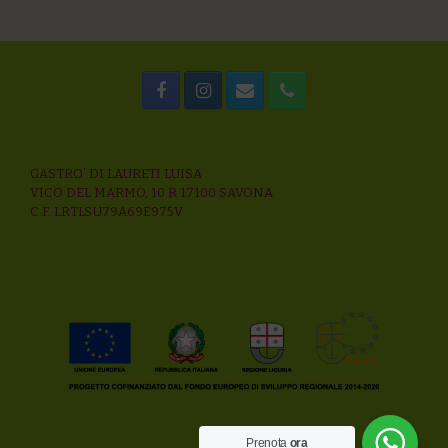
GASTRO’ DI LAURETI LUISA
VICO DEL MARMO, 10 R 17100 SAVONA
C.F. LRTLSU79A69E975V
Prenota
ora