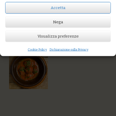
Accetta
Prezzo:
€13,00
Nega
AGGIUNGI AL CARRELLO
You might also like
Visualizza preferenze
Cruditè di gamberi, tartare di palamita, ostriche Irlanda
Acciughe marinate con cime di rapa all’aglio, olio e
peperoncino
Cookie Policy
Dichiarazione sulla Privacy