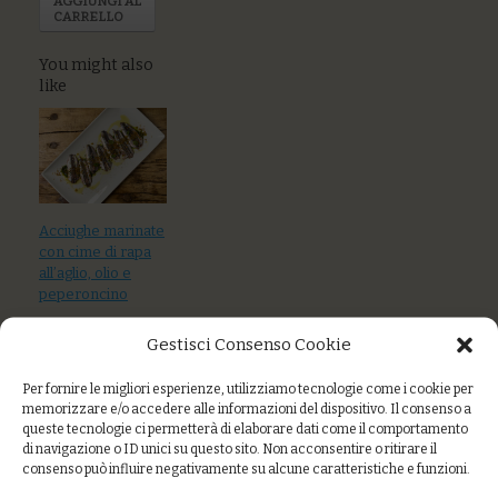
AGGIUNGI AL
CARRELLO
You might also
like
Acciughe marinate
con cime di rapa
all’aglio, olio e
peperoncino
Quiche di
Gestisci Consenso Cookie
cicoriette di
campo su crema
Per fornire le migliori esperienze, utilizziamo tecnologie come i cookie per
di batata rossa
memorizzare e/o accedere alle informazioni del dispositivo. Il consenso a
queste tecnologie ci permetterà di elaborare dati come il comportamento
Torta di borragine
di navigazione o ID unici su questo sito. Non acconsentire o ritirare il
e ricotta
consenso può influire negativamente su alcune caratteristiche e funzioni.