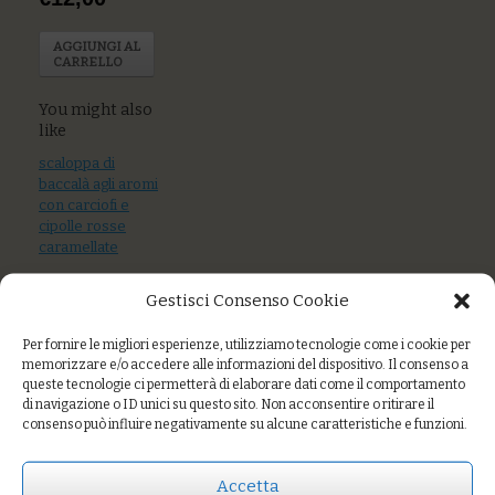
AGGIUNGI AL
CARRELLO
You might also
like
scaloppa di
baccalà agli aromi
con carciofi e
cipolle rosse
caramellate
Gestisci Consenso Cookie
Per fornire le migliori esperienze, utilizziamo tecnologie come i cookie per
memorizzare e/o accedere alle informazioni del dispositivo. Il consenso a
queste tecnologie ci permetterà di elaborare dati come il comportamento
Hummus di ceci
di navigazione o ID unici su questo sito. Non acconsentire o ritirare il
con verdure
consenso può influire negativamente su alcune caratteristiche e funzioni.
crude e cotte
Accetta
Baccalà al verde