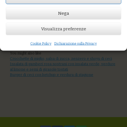
con anacardi
tostati e capperi
Nega
Visualizza preferenze
Prezzo:
€12,00
Cookie Policy
Dichiarazione sulla Privacy
AGGIUNGI AL CARRELLO
You might also like
Crocchette di miglio, salsa di zucca, zenzero e shoyu di ceci
Insalata di gamberi rosa nostrani con insalata verde, verdure
al limone e semi di girasole tostati
Burger di ceci con ketchup e verdura di stagione