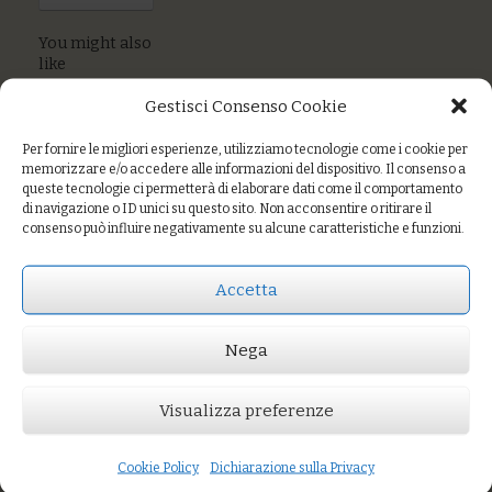
You might also
like
Patate gratinate
Gestisci Consenso Cookie
Verdure al forno
Per fornire le migliori esperienze, utilizziamo tecnologie come i cookie per
memorizzare e/o accedere alle informazioni del dispositivo. Il consenso a
Cavolfiori speziati
queste tecnologie ci permetterà di elaborare dati come il comportamento
di navigazione o ID unici su questo sito. Non acconsentire o ritirare il
consenso può influire negativamente su alcune caratteristiche e funzioni.
Prezzo:
€5,00
Accetta
AGGIUNGI AL CARRELLO
Nega
You might also like
Patate e carote al forno al sesamo
Verdure del contadino
Cavolfiori speziati
Visualizza preferenze
Cookie Policy
Dichiarazione sulla Privacy