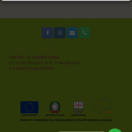
GASTRO’ DI LAURETI LUISA
VICO DEL MARMO, 10 R 17100 SAVONA
C.F. LRTLSU79A69E975V