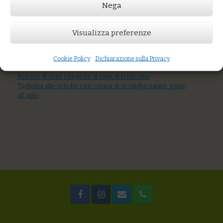
Nega
Prezzo:
€9,00
Visualizza preferenze
AGGIUNGI AL CARRELLO
You might also like
Cookie Policy
Dichiarazione sulla Privacy
Quinoa con asparagina, limone e sesamo
Polenta di mais integrale al ragù di lenticchie
Tagliolini alle ortiche con crema di acciughe salate, pane
all’aglio