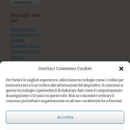
CARRELLO
You might also
like
Riso nerone e
semintegrale con
verdure
spadellate, funghi
shiitake e semi di
girasole
Gestisci Consenso Cookie
Tagliolini all’uovo
con acciughe
fresche,
Per fornire le migliori esperienze, utilizziamo tecnologie come i cookie per
pomodoro,
memorizzare e/o accedere alle informazioni del dispositivo. Il consenso a
capperi, olive
queste tecnologie ci permetterà di elaborare dati come il comportamento
di navigazione o ID unici su questo sito. Non acconsentire o ritirare il
consenso può influire negativamente su alcune caratteristiche e funzioni.
Sedanini al pesto
di rucola e
mandorle con
Accetta
scamorza filante