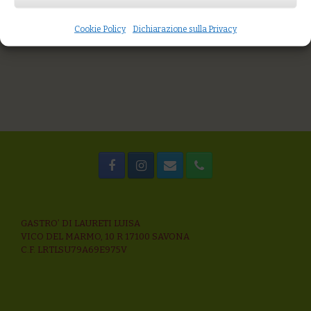
Granita alla sangria
Torta alle nocciole con cacao e zucchero integrale
Budino al cacao e chinotto
Cookie Policy
Dichiarazione sulla Privacy
GASTRO’ DI LAURETI LUISA
VICO DEL MARMO, 10 R 17100 SAVONA
C.F. LRTLSU79A69E975V