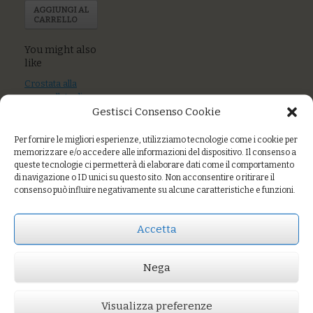
AGGIUNGI AL
CARRELLO
You might also
like
Crostata alla
marmellata di
agrumi
Gestisci Consenso Cookie
Crema all’arancio
Per fornire le migliori esperienze, utilizziamo tecnologie come i cookie per
e cocco
memorizzare e/o accedere alle informazioni del dispositivo. Il consenso a
queste tecnologie ci permetterà di elaborare dati come il comportamento
di navigazione o ID unici su questo sito. Non acconsentire o ritirare il
Torta di mele,
consenso può influire negativamente su alcune caratteristiche e funzioni.
nocciole, cannella
Accetta
Prezzo:
€5,00
Nega
AGGIUNGI AL CARRELLO
You might also like
Visualizza preferenze