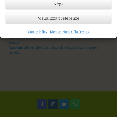
Nega
Prezzo:
€8,00
Visualizza preferenze
AGGIUNGI AL CARRELLO
You might also like
Cookie Policy
Dichiarazione sulla Privacy
Spaghetti di grani antichi con gamberi e crema di zucchine
Farro con acciughe salate, puntarelle, capperi e pomodoro
secco
Tagliolini alle ortiche con crema di acciughe salate, pane
all’aglio