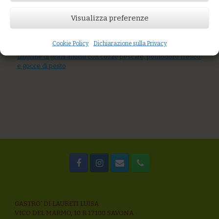
Visualizza preferenze
AGGIUNGI AL CARRELLO
You might also like
Ravioli alle erbe al sugo di mare
Cookie Policy
Dichiarazione sulla Privacy
Tagliatelle al sugo di pescatrice e pesto
Linguine di grani antichi con cozze pescate, pomodoro fresco
e gocce di pesto
GASTRO’ DI LAURETI LUISA
VICO DEL MARMO, 10 R 17100 SAVONA