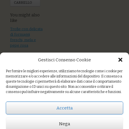
CARRELLO
You might also
like
Trofie con delicata
di formaggi
freschi, mela e
pepe rosa
Riso “residuo
Gestisci Consenso Cookie
zero” alle verdure
e scamorza
Per fornire le migliori esperienze, utilizziamo tecnologie come i cookie per
affumicata
memorizzare e/o accedere alle informazioni del dispositivo. Il consenso a
queste tecnologie ci permetterà di elaborare dati come il comportamento
Tagliolini alle
di navigazione o ID unici su questo sito. Non acconsentire o ritirare il
ortiche con arselle
consenso può influire negativamente su alcune caratteristiche e funzioni.
e bottarga “home
made”
Accetta
Nega
Prezzo:
€8,00