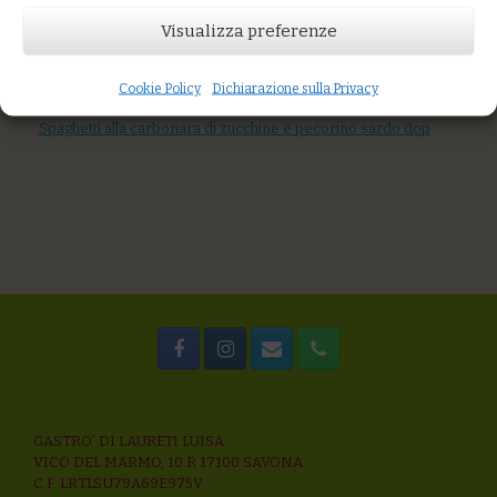
AGGIUNGI AL CARRELLO
Visualizza preferenze
You might also like
Gnocchi di borragine con salsa di nocciole
Fusilli di grani antichi con crema di melanzane, anacardi,
Cookie Policy
Dichiarazione sulla Privacy
pomodoro fresco
Spaghetti alla carbonara di zucchine e pecorino sardo dop
GASTRO’ DI LAURETI LUISA
VICO DEL MARMO, 10 R 17100 SAVONA
C.F. LRTLSU79A69E975V