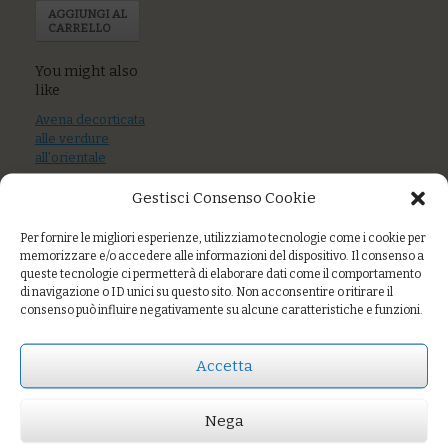
AGGIUNGI AL
CARRELLO
You might also
like
Avena decorticata
alle verdure
all’orientale
Gestisci Consenso Cookie
Farro con ragù di
pescato e capperi
Per fornire le migliori esperienze, utilizziamo tecnologie come i cookie per
Tagliolini alle
memorizzare e/o accedere alle informazioni del dispositivo. Il consenso a
ortiche con
queste tecnologie ci permetterà di elaborare dati come il comportamento
di navigazione o ID unici su questo sito. Non acconsentire o ritirare il
bocconcini di
consenso può influire negativamente su alcune caratteristiche e funzioni.
tonno, pomodoro
fresco e capperi
Accetta
Nega
Prezzo:
€10,00