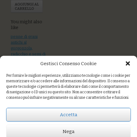
AGGIUNGI AL
CARRELLO
You might also
like
penne di grani
antichi al
gorgonzola,
radicchio e semi di
girasole tostati
Gestisci Consenso Cookie
Riso integrale al
Per fornire le migliori esperienze, utilizziamo tecnologie come i cookie per
ragù di palamita e
memorizzare e/o accedere alle informazioni del dispositivo. Il consenso a
capperi
queste tecnologie ci permetterà di elaborare dati come il comportamento
di navigazione o ID unici su questo sito. Non acconsentire o ritirare il
Riso semintegrale
consenso può influire negativamente su alcune caratteristiche e funzioni.
con verdure e
sesamo tostato
Accetta
Nega
Prezzo:
€14,00