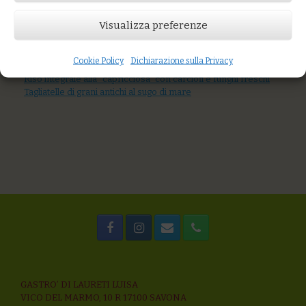
Visualizza preferenze
AGGIUNGI AL CARRELLO
You might also like
Tagliolini all’uovo con acciughe fresche, pomodoro, capperi,
Cookie Policy
Dichiarazione sulla Privacy
olive
Riso integrale alla “capricciosa” con carciofi e funghi freschi
Tagliatelle di grani antichi al sugo di mare
GASTRO’ DI LAURETI LUISA
VICO DEL MARMO, 10 R 17100 SAVONA