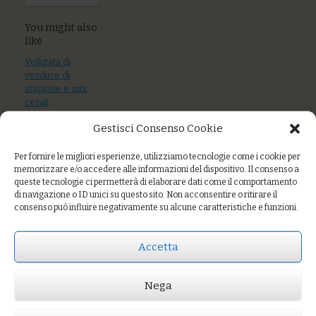
You might also
like
Vellutata di
verdure di
stagione e mix
cerali
Gestisci Consenso Cookie
Tagliolini alle
ortiche con ragù di
mare
Per fornire le migliori esperienze, utilizziamo tecnologie come i cookie per
memorizzare e/o accedere alle informazioni del dispositivo. Il consenso a
queste tecnologie ci permetterà di elaborare dati come il comportamento
Riso alle verdure,
di navigazione o ID unici su questo sito. Non acconsentire o ritirare il
funghi e semi
consenso può influire negativamente su alcune caratteristiche e funzioni.
tostati
Accetta
Prezzo:
€8,00
Nega
AGGIUNGI AL CARRELLO