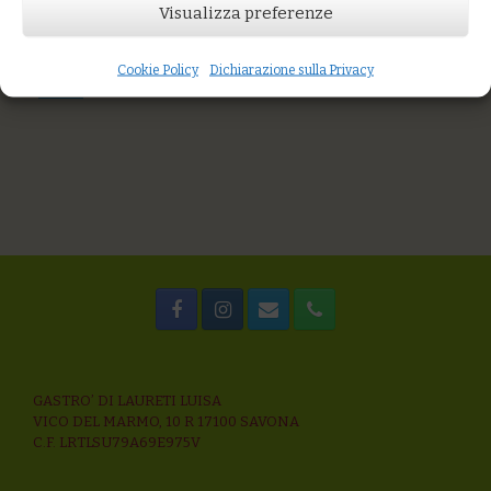
You might also like
Visualizza preferenze
Zuppa di miglio, grano saraceno, zucca e polvere di semi
Croxetti al pomodoro fresco, olive taggiasche, capperi
Cookie Policy
Dichiarazione sulla Privacy
Linguine di grani antichi con cozze bouchot e pomodoro
fresco
GASTRO’ DI LAURETI LUISA
VICO DEL MARMO, 10 R 17100 SAVONA
C.F. LRTLSU79A69E975V