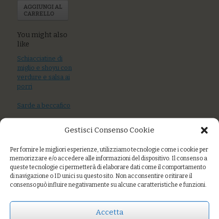
AGGIUNGI AL
CARRELLO
You might also
like
Schiacciatine di
miglio e shoyu con
verdure e salsa ai
porri
Sarde a beccafico
Pesce spada
Gestisci Consenso Cookie
scottato con
crema ai porri,
Per fornire le migliori esperienze, utilizziamo tecnologie come i cookie per
pomodoro secco
memorizzare e/o accedere alle informazioni del dispositivo. Il consenso a
e capperi
queste tecnologie ci permetterà di elaborare dati come il comportamento
di navigazione o ID unici su questo sito. Non acconsentire o ritirare il
consenso può influire negativamente su alcune caratteristiche e funzioni.
Prezzo:
€9,00
Accetta