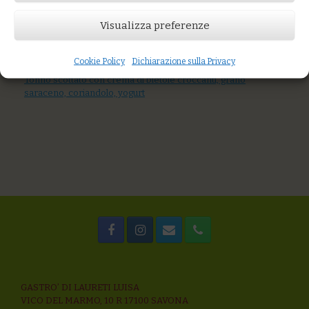
AGGIUNGI AL CARRELLO
Visualizza preferenze
You might also like
Pesce spada scottato con pomodori datterino (giallo, rosso,
verde), salsa harissa
Cookie Policy
Dichiarazione sulla Privacy
Salmone selvaggio affettato a mano
Tonno scottato con crema di bietole croccanti, grano
saraceno, coriandolo, yogurt
GASTRO’ DI LAURETI LUISA
VICO DEL MARMO, 10 R 17100 SAVONA