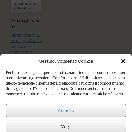
AGGIUNGI AL
CARRELLO
You might also
like
Burger di legumi,
formaggio fresco
alle olive
taggiasche e
verdure
Gestisci Consenso Cookie
Salmone selvaggio
Per fornire le migliori esperienze, utilizziamo tecnologie come i cookie per
affettato a mano
memorizzare e/o accedere alle informazioni del dispositivo. Il consenso a
queste tecnologie ci permetterà di elaborare dati come il comportamento
Medaglione di ceci
di navigazione o ID unici su questo sito. Non acconsentire o ritirare il
al sugo di
consenso può influire negativamente su alcune caratteristiche e funzioni.
melanzane
Accetta
Prezzo:
€8,00
Nega