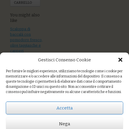
CARRELLO
You might also
like
Scaloppa di
baccalà con
pomodoro fresco,
olive taggiasche e
capperi
Gestisci Consenso Cookie
Flan ai porri e
salsa al cavolo
Per fornire le migliori esperienze, utilizziamo tecnologie come i cookie per
nero
memorizzare e/o accedere alle informazioni del dispositivo. Il consenso a
queste tecnologie ci permetterà di elaborare dati come il comportamento
Flan ricotta e
di navigazione o ID unici su questo sito. Non acconsentire o ritirare il
zucchine con la
consenso può influire negativamente su alcune caratteristiche e funzioni.
sua crema
Accetta
Prezzo:
€8,00
Nega