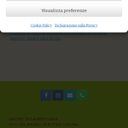
AGGIUNGI AL CARRELLO
Visualizza preferenze
You might also like
Bruschettona di datterini e filetto di pesce azzurro scottato
Burger di ceci e lenticchie, crema di carote e verdure arrosto,
Cookie Policy
Dichiarazione sulla Privacy
semi di girasole
Scaloppa di ombrina selvaggia con bietoline arcobaleno,
zenzero, mirin e salsa di soia
GASTRO’ DI LAURETI LUISA
VICO DEL MARMO, 10 R 17100 SAVONA