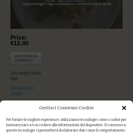
Home
/
SECONDI PIATTI
/
Cappon magro veg con hummus, verdure e salsa verde
Price:
€12,00
AGGIUNGI AL
CARRELLO
You might also
like
Barracuda al
coccio
polpettine di
Gestisci Consenso Cookie
lenticchie con
verza speziata e
Per fornire le migliori esperienze, utilizziamo tecnologie come i cookie per
salsa alla zucca e
memorizzare e/o accedere alle informazioni del dispositivo. Il consenso a
zenzero
queste tecnologie ci permetterà di elaborare dati come il comportamento