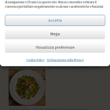
di navigazione o ID unici su questo sito. Non acconsentire o ritirare il
Palamita in
consenso può influire negativamente su alcune caratteristiche e funzioni.
tempura di riso
con batata, patata,
zenzero, salsa allo
Accetta
yogurt
Nega
Prezzo:
€12,00
Visualizza preferenze
AGGIUNGI AL CARRELLO
Cookie Policy
Dichiarazione sulla Privacy
You might also like
Polpo rosticciato, sedano rapa, cavolo viola acidulato e uvetta
Totano, batata, radicchio piastrati con salsa al ginepro