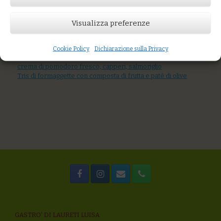
Prezzo:
€8,00
Visualizza preferenze
AGGIUNGI AL CARRELLO
You might also like
Burrata, salmone selvaggio affumicato e cracker al rosmarino
Cookie Policy
Dichiarazione sulla Privacy
Sgombro cotto a bassa temperatura con insalata, patate,
crema di pomodoro fresco, capperi, salmoriglio
Tris di formaggette con composta di frutta e patè di olive
GASTRO’ DI LAURETI LUISA