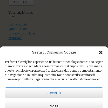
CARRELLO
You might also
like
Carpaccio di
gamberi con
cruditè di verdure
al limone
Tris di
Gestisci Consenso Cookie
formaggette con
composta di frutta
e patè di olive
Per fornire le migliori esperienze, utilizziamo tecnologie come i cookie per
memorizzare e/o accedere alle informazioni del dispositivo. Il consenso a
Pappa al
queste tecnologie ci permetterà di elaborare dati come il comportamento
di navigazione o ID unici su questo sito. Non acconsentire o ritirare il
pomodoro con
consenso può influire negativamente su alcune caratteristiche e funzioni.
acciughe salate,
crema di burrata,
basilico
Accetta
Nega