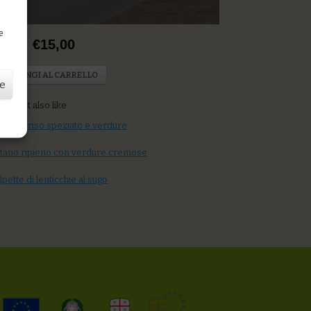
D
e
rice: €15,00
AGGIUNGI AL CARRELLO
ze
u might also like
pplì di riso speziato e verdure
tano ripieno con verdure cremose
lpette di lenticchie al sugo