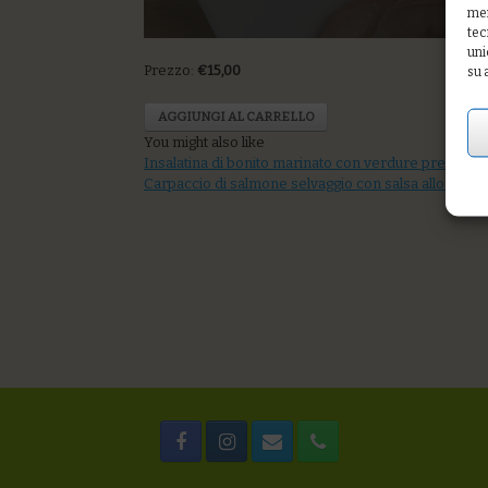
mem
tec
uni
Prezzo:
€15,00
su 
AGGIUNGI AL CARRELLO
You might also like
Insalatina di bonito marinato con verdure pressate
Carpaccio di salmone selvaggio con salsa allo yogurt