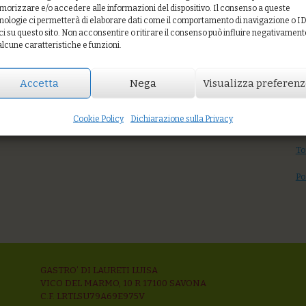
orizzare e/o accedere alle informazioni del dispositivo. Il consenso a queste
nologie ci permetterà di elaborare dati come il comportamento di navigazione o I
ci su questo sito. Non acconsentire o ritirare il consenso può influire negativament
P
alcune caratteristiche e funzioni.
Accetta
Nega
Visualizza preferen
Quiche di cicoria e cipolle su crema di batata rossa
Yo
 e insalatina
Cookie Policy
Dichiarazione sulla Privacy
Su
To
Po
GASTRO’ DI LAURETI LUISA
VICO DEL MARMO, 10 R 17100 SAVONA
C.F. LRTLSU79A69E975V