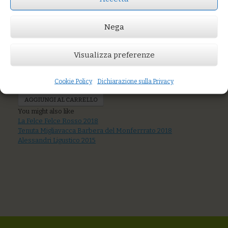
Nega
Visualizza preferenze
Prezzo:
€15,00
Cookie Policy
Dichiarazione sulla Privacy
AGGIUNGI AL CARRELLO
You might also like
La Felce Felce Rosso 2018
Tenuta Migliavacca Barbera del Monferrrato 2018
Alessandri Ligustico 2015