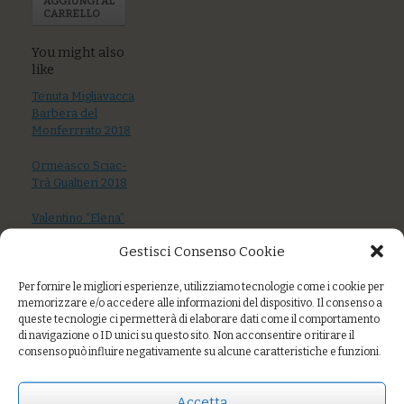
AGGIUNGI AL
CARRELLO
You might also
like
Tenuta Migliavacca
Barbera del
Monferrrato 2018
Ormeasco Sciac-
Trà Gualtieri 2018
Valentino “Elena”
brut 2016
Gestisci Consenso Cookie
Per fornire le migliori esperienze, utilizziamo tecnologie come i cookie per
memorizzare e/o accedere alle informazioni del dispositivo. Il consenso a
queste tecnologie ci permetterà di elaborare dati come il comportamento
di navigazione o ID unici su questo sito. Non acconsentire o ritirare il
consenso può influire negativamente su alcune caratteristiche e funzioni.
Accetta