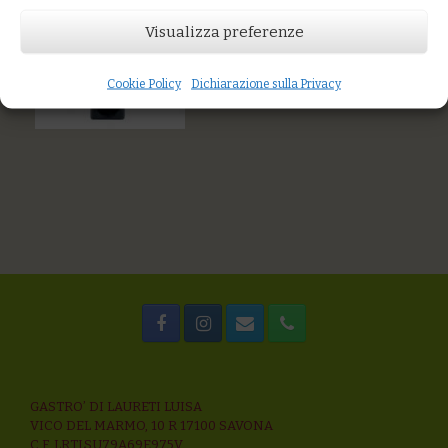
Visualizza preferenze
Cookie Policy
Dichiarazione sulla Privacy
GASTRO’ DI LAURETI LUISA
VICO DEL MARMO, 10 R 17100 SAVONA
C.F. LRTLSU79A69E975V