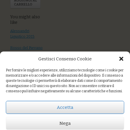
AGGIUNGI AL
CARRELLO
You might also
like
Alessandri
Ligustico 2015
Rosso del Pievano
La Pieve 2013
Gestisci Consenso Cookie
Chianti La Pieve
2017
Per fornire le migliori esperienze, utilizziamo tecnologie come i cookie per
memorizzare e/o accedere alle informazioni del dispositivo. Il consenso a
queste tecnologie ci permetterà di elaborare dati come il comportamento
di navigazione o ID unici su questo sito. Non acconsentire o ritirare il
consenso può influire negativamente su alcune caratteristiche e funzioni.
Prezzo:
€13,00
Accetta
AGGIUNGI AL CARRELLO
You might also like
Barberis Dolcetto d’Alba 2017
Chianti La Pieve 2017
Nega