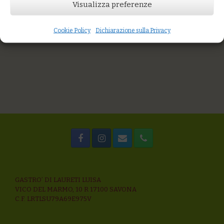
You might also like
Visualizza preferenze
Riso alle verdure di stagione e monteveronese
Tagliolini alle ortiche con crema di acciughe salate, pane
all’aglio
Cookie Policy
Dichiarazione sulla Privacy
Pasta e Fagioli
GASTRO’ DI LAURETI LUISA
VICO DEL MARMO, 10 R 17100 SAVONA
C.F. LRTLSU79A69E975V