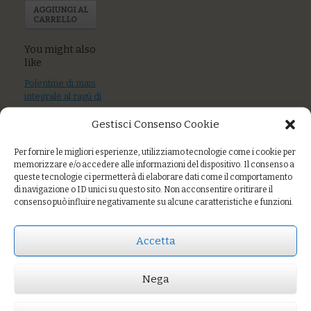
AGGIUNGI AL
CARRELLO
You might also
like
Polentine di mais
integrale al ragù di
mare piccante
Gestisci Consenso Cookie
Tagliatelle al sugo
di pescatrice e
Per fornire le migliori esperienze, utilizziamo tecnologie come i cookie per
pesto
memorizzare e/o accedere alle informazioni del dispositivo. Il consenso a
queste tecnologie ci permetterà di elaborare dati come il comportamento
di navigazione o ID unici su questo sito. Non acconsentire o ritirare il
Bulgur con batata
consenso può influire negativamente su alcune caratteristiche e funzioni.
rossa e piselli
Accetta
Prezzo:
€11,00
Nega
AGGIUNGI AL CARRELLO