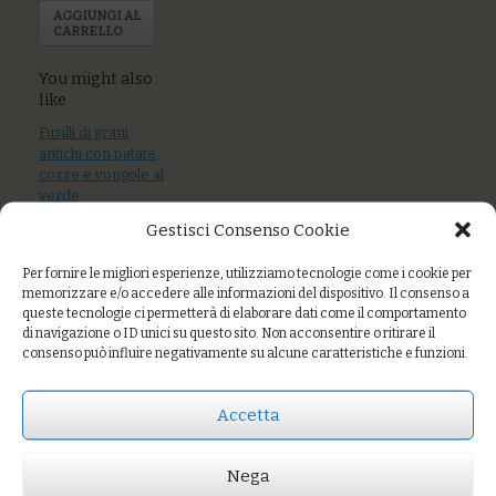
AGGIUNGI AL
CARRELLO
You might also
like
Fusilli di grani
antichi con patate,
cozze e vongole al
verde
Gestisci Consenso Cookie
Riso venere e
semintegrale con
Per fornire le migliori esperienze, utilizziamo tecnologie come i cookie per
zucchine, uova e
memorizzare e/o accedere alle informazioni del dispositivo. Il consenso a
maggiorana
queste tecnologie ci permetterà di elaborare dati come il comportamento
di navigazione o ID unici su questo sito. Non acconsentire o ritirare il
vellutata di
consenso può influire negativamente su alcune caratteristiche e funzioni.
verdure con farro
e crumble di pane
Accetta
Nega
Prezzo:
€14,00