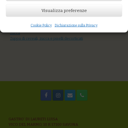
Visualizza preferenze
AGGIUNGI AL CARRELLO
You might also like
Riso integrale e Venere con zucchine, uova e maggiorana
Cookie Policy
Dichiarazione sulla Privacy
Trofie con gamberi rosa, zucchine, maggiorana e crema di
zucca
Zuppa di cereali, zucca e piselli decorticati
GASTRO’ DI LAURETI LUISA
VICO DEL MARMO, 10 R 17100 SAVONA