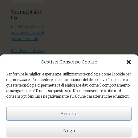
You might also
like
Riso integrale alle
verdure e semi di
girasole tostati
Mix di cereali con
pesce azzurro,
Gestisci Consenso Cookie
olive taggiasche,
capperi e
pomodoro
Per fornire le migliori esperienze, utilizziamo tecnologie come i cookie per
memorizzare e/o accedere alle informazioni del dispositivo. Il consenso a
queste tecnologie ci permetterà di elaborare dati come il comportamento
Tagliatelle di grani
di navigazione o ID unici su questo sito. Non acconsentire o ritirare il
antichi al sugo di
consenso può influire negativamente su alcune caratteristiche e funzioni.
pesce azzurro e
capperi
Accetta
Nega
Prezzo:
€8,00