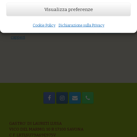
AGGIUNGI AL CARRELLO
Visualizza preferenze
You might also like
Farrotto con crema di peperoni, burrata, semi di girasole
Cookie Policy
Dichiarazione sulla Privacy
Gnocchi di patate con burrata, acciughe salate, limone
Farro al ragù di pesce azzurro con pomodoro, taggiasche e
capperi
GASTRO’ DI LAURETI LUISA
VICO DEL MARMO, 10 R 17100 SAVONA
C.F. LRTLSU79A69E975V