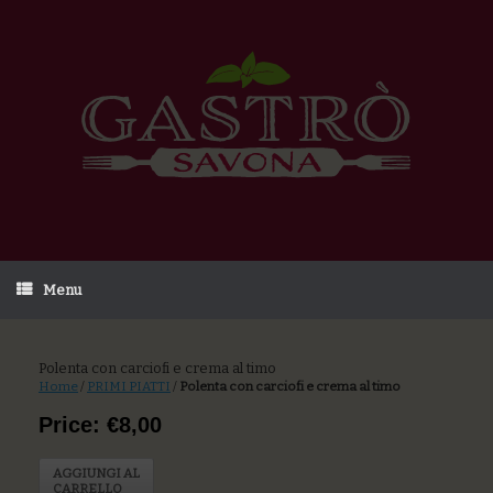
Menu
Polenta con carciofi e crema al timo
Home
/
PRIMI PIATTI
/
Polenta con carciofi e crema al timo
Price: €8,00
AGGIUNGI AL
CARRELLO