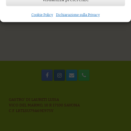
You might also like
Riso integrale agli agretti, acciughe fresche e capperi
Riso integrale al pesto di rucola e nocciole
Cookie Policy
Dichiarazione sulla Privacy
Farro monococco con gamberi rosa e broccoletti
GASTRO’ DI LAURETI LUISA
VICO DEL MARMO, 10 R 17100 SAVONA
C.F. LRTLSU79A69E975V