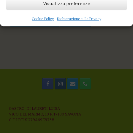
AGGIUNGI AL CARRELLO
Visualizza preferenze
You might also like
Mix di cereali con frutti di mare e broccoletti
Cookie Policy
Dichiarazione sulla Privacy
Sugo di mare al verde senza spine
Riso alla crema di zucchine, timo e mandorle
GASTRO’ DI LAURETI LUISA
VICO DEL MARMO, 10 R 17100 SAVONA
C.F. LRTLSU79A69E975V