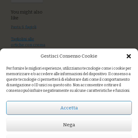
You might also
like
Pasta & fagioli
Tagliolini alle
ortiche con crema
di acciughe, pane
Gestisci Consenso Cookie
croccante all’aglio
Per fornire le migliori esperienze, utilizziamo tecnologie come i cookie per
Pasta di grani
memorizzare e/o accedere alle informazioni del dispositivo. Il consenso a
antichi al sugo di
queste tecnologie ci permetterà di elaborare dati come il comportamento
polpo, olive
di navigazione o ID unici su questo sito. Non acconsentire o ritirare il
taggiasche,
consenso può influire negativamente su alcune caratteristiche e funzioni.
capperi e polvere
di pane agli aromi
Accetta
Nega
Prezzo:
€3,00