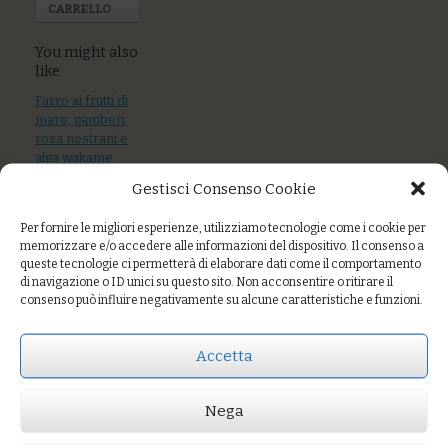
CARRELLO
You might also
like
Farro ai frutti di
mare, gamberi
rosa nostrani e
alga wakame
Gestisci Consenso Cookie
Farro al sugo di
totanetti e capperi
Per fornire le migliori esperienze, utilizziamo tecnologie come i cookie per
memorizzare e/o accedere alle informazioni del dispositivo. Il consenso a
Spaghetti di grani
queste tecnologie ci permetterà di elaborare dati come il comportamento
antichi, arselle,
di navigazione o ID unici su questo sito. Non acconsentire o ritirare il
bottarga e limone
consenso può influire negativamente su alcune caratteristiche e funzioni.
Accetta
Prezzo:
€8,00
Nega
AGGIUNGI AL CARRELLO