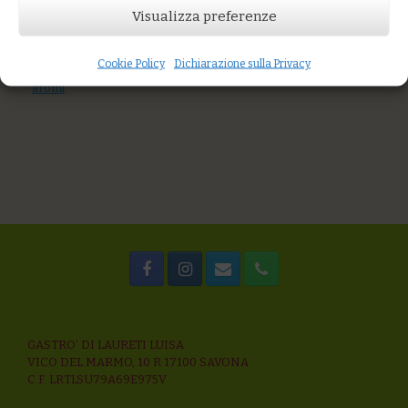
You might also like
Visualizza preferenze
Bulgur con batata rossa e piselli
Tagliolini alle ortiche con tonno marinato e zucchine alla
maggiorana
Cookie Policy
Dichiarazione sulla Privacy
Spaghetti di grani antichi al sugo di mare e polvere di pane agli
aromi
GASTRO’ DI LAURETI LUISA
VICO DEL MARMO, 10 R 17100 SAVONA
C.F. LRTLSU79A69E975V