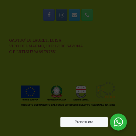
GASTRO’ DI LAURETI LUISA
VICO DEL MARMO, 10 R 17100 SAVONA
C.F. LRTLSU79A69E975V
Prenota
ora