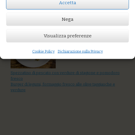
Prezzo:
€18,00
Accetta
AGGIUNGI AL CARRELLO
Nega
You might also like
Visualizza preferenze
Cookie Policy
Dichiarazione sulla Privacy
Spezzatino di pescato con verdure di stagione e pomodoro
fresco
Burger di legumi, formaggio fresco alle olive taggiasche e
verdure