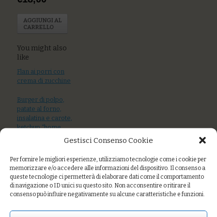
AGGIUNGI AL
CARRELLO
You might also
like
Flan ai porri con
crema di zucchine
Burger di polpo,
patate al forno,
insalatina e carote,
ketchup “home
made”
Gestisci Consenso Cookie
Flan con cipolle
Per fornire le migliori esperienze, utilizziamo tecnologie come i cookie per
brasate e Monte
memorizzare e/o accedere alle informazioni del dispositivo. Il consenso a
Veronese
queste tecnologie ci permetterà di elaborare dati come il comportamento
di navigazione o ID unici su questo sito. Non acconsentire o ritirare il
consenso può influire negativamente su alcune caratteristiche e funzioni.