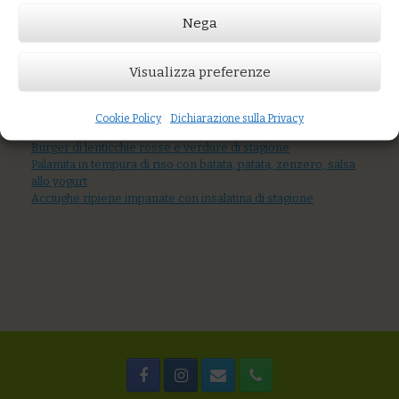
Nega
Visualizza preferenze
Prezzo:
€12,00
AGGIUNGI AL CARRELLO
Cookie Policy
Dichiarazione sulla Privacy
You might also like
Burger di lenticchie rosse e verdure di stagione
Palamita in tempura di riso con batata, patata, zenzero, salsa
allo yogurt
Acciughe ripiene impanate con insalatina di stagione