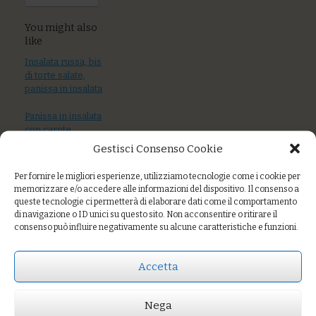
You might also
like
Insalata russa, bis
di torte salate,
panissa in insalata
Panissa in insalata
con carote,
sedano, insalata
Gestisci Consenso Cookie
verde, pomodoro
cuore di bue, olive
Per fornire le migliori esperienze, utilizziamo tecnologie come i cookie per
taggiasche
memorizzare e/o accedere alle informazioni del dispositivo. Il consenso a
queste tecnologie ci permetterà di elaborare dati come il comportamento
Tartare di tonnetto
di navigazione o ID unici su questo sito. Non acconsentire o ritirare il
con cruditè di
consenso può influire negativamente su alcune caratteristiche e funzioni.
carciofi
Accetta
Prezzo:
€6,00
Nega