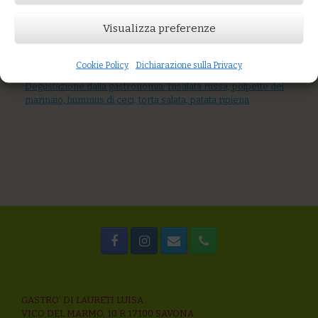
AGGIUNGI AL CARRELLO
Visualizza preferenze
You might also like
Tris Mare a modo nostro
Panissa in insalata con carote, sedano, insalata verde,
Cookie Policy
Dichiarazione sulla Privacy
pomodoro cuore di bue, olive taggiasche
Degustazione dalla gastronomia: Insalata russa, polpette del
marinaio, hummus di ceci, torta salata, patata ripiena
GASTRO’ DI LAURETI LUISA
VICO DEL MARMO, 10 R 17100 SAVONA