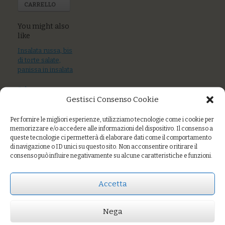
CARRELLO
You might also
like
Insalata russa, bis
di torte salate,
panissa in insalata
Salmone
Gestisci Consenso Cookie
affumicato,
polpette del
marinaio, bonitto
Per fornire le migliori esperienze, utilizziamo tecnologie come i cookie per
marinato
memorizzare e/o accedere alle informazioni del dispositivo. Il consenso a
queste tecnologie ci permetterà di elaborare dati come il comportamento
di navigazione o ID unici su questo sito. Non acconsentire o ritirare il
Flan di broccoli,
consenso può influire negativamente su alcune caratteristiche e funzioni.
caciotta e
pomodoro secco
Accetta
Nega
Prezzo:
€5,00