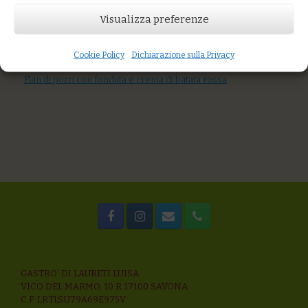
AGGIUNGI AL CARRELLO
Visualizza preferenze
You might also like
Sformatino di cereali e verdure su crema di porri e patate,
crumble di mais e parmigiano
Cookie Policy
Dichiarazione sulla Privacy
Burrata, crema di broccoli e acciughe
Flan di porri con fonduta e crema di batata rossa
GASTRO’ DI LAURETI LUISA
VICO DEL MARMO, 10 R 17100 SAVONA
C.F. LRTLSU79A69E975V