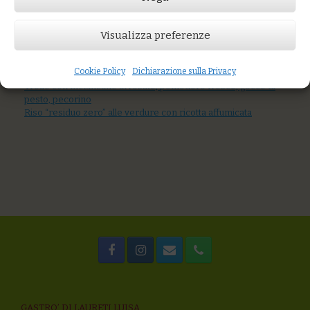
Prezzo:
€14,00
Visualizza preferenze
AGGIUNGI AL CARRELLO
You might also like
Cookie Policy
Dichiarazione sulla Privacy
Tagliolini alle ortiche con ragù di mare
Trofie con melanzane arrostite, pomodoro fresco, gocce di
pesto, pecorino
Riso “residuo zero” alle verdure con ricotta affumicata
GASTRO’ DI LAURETI LUISA