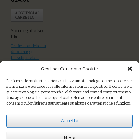
AGGIUNGI AL
CARRELLO
You might also
like
Trofie con delicata
di formaggi
freschi, mela e
pepe rosa
Gestisci Consenso Cookie
Farro monococco
Per fornire le migliori esperienze, utilizziamo tecnologie come i cookie per
ai broccoletti,
memorizzare e/o accedere alle informazioni del dispositivo. Il consenso a
capperi e semi
queste tecnologie ci permetterà di elaborare dati come il comportamento
tostati
di navigazione o ID unici su questo sito. Non acconsentire o ritirare il
consenso può influire negativamente su alcune caratteristiche e funzioni.
Quinoa con fave e
verdure di
stagione
Accetta
Nega