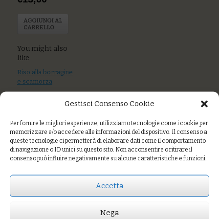
AGGIUNGI AL
CARRELLO
You might also
like
Riso alla borragine
e scamorza
Sedani di grani
Gestisci Consenso Cookie
antichi con pesto
di rucola e
Per fornire le migliori esperienze, utilizziamo tecnologie come i cookie per
mandorle con
memorizzare e/o accedere alle informazioni del dispositivo. Il consenso a
gamberi rosa
queste tecnologie ci permetterà di elaborare dati come il comportamento
di navigazione o ID unici su questo sito. Non acconsentire o ritirare il
Riso alle
consenso può influire negativamente su alcune caratteristiche e funzioni.
zucchette,
pomodoro secco
e semi tostati
Accetta
Nega