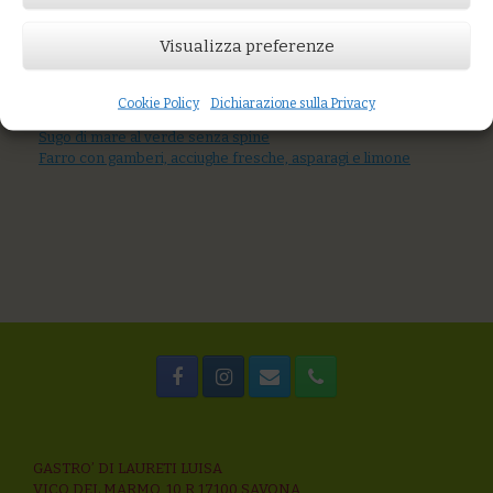
Prezzo:
€13,00
Visualizza preferenze
AGGIUNGI AL CARRELLO
You might also like
Cookie Policy
Dichiarazione sulla Privacy
Mix di cereali con verdure di stagione e semi tostati
Sugo di mare al verde senza spine
Farro con gamberi, acciughe fresche, asparagi e limone
GASTRO’ DI LAURETI LUISA
VICO DEL MARMO, 10 R 17100 SAVONA