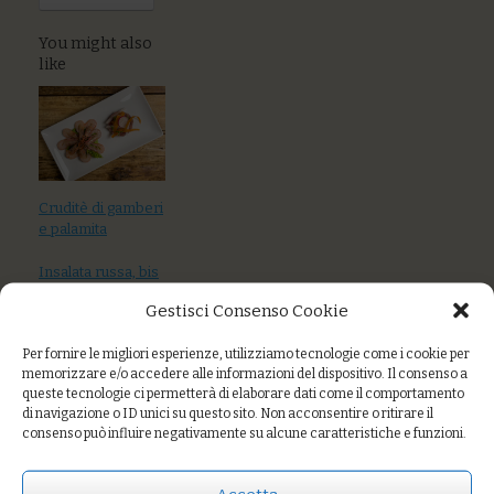
You might also
like
Cruditè di gamberi
e palamita
Insalata russa, bis
di torte salate,
Gestisci Consenso Cookie
hummus di ceci
Per fornire le migliori esperienze, utilizziamo tecnologie come i cookie per
Insalata russa,
memorizzare e/o accedere alle informazioni del dispositivo. Il consenso a
hummus di ceci,
queste tecnologie ci permetterà di elaborare dati come il comportamento
torta salata,
di navigazione o ID unici su questo sito. Non acconsentire o ritirare il
frisella con
consenso può influire negativamente su alcune caratteristiche e funzioni.
pomodoro fresco