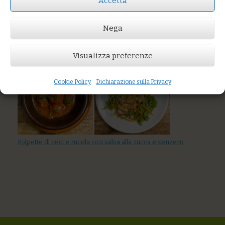
Accetta
Prezzo:
€6,50
Nega
AGGIUNGI AL CARRELLO
You might also like
Visualizza preferenze
Cookie Policy
Dichiarazione sulla Privacy
Polpette di ceci e rucola con salsa alla zucca e zenzero