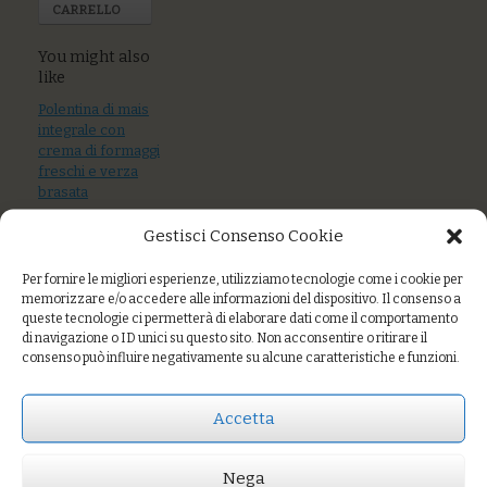
CARRELLO
You might also
like
Polentina di mais
integrale con
crema di formaggi
freschi e verza
brasata
Gestisci Consenso Cookie
Supplì di riso
speziato e
verdure
Per fornire le migliori esperienze, utilizziamo tecnologie come i cookie per
memorizzare e/o accedere alle informazioni del dispositivo. Il consenso a
Insalata russa, bis
queste tecnologie ci permetterà di elaborare dati come il comportamento
di navigazione o ID unici su questo sito. Non acconsentire o ritirare il
di torte salate,
consenso può influire negativamente su alcune caratteristiche e funzioni.
hummus
Accetta
Prezzo:
€9,00
Nega