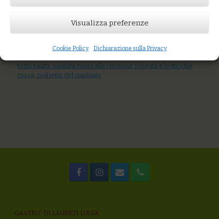
AGGIUNGI AL CARRELLO
You might also like
Visualizza preferenze
Flan di porri con fonduta e crema di batata rossa
Sgombro cotto a bassa temperatura con insalata, patate,
crema di pomodoro fresco, capperi, salmoriglio
Cookie Policy
Dichiarazione sulla Privacy
Degustazione dalla gastronomia: Hummus di ceci e verdurine,
torta salata, insalata russa alla curcuma, polenta e lenticchie
rosse, polpette del marinaio
GASTRO’ DI LAURETI LUISA