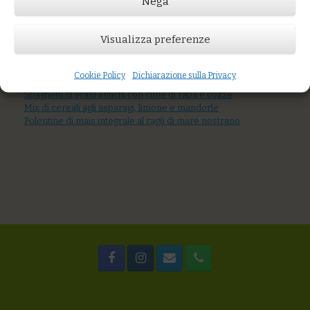
Nega
AGGIUNGI AL CARRELLO
Visualizza preferenze
Portion Size
al Kg
Cookie Policy
Dichiarazione sulla Privacy
You might also like
Spaghetti di grani antichi con cime di rapa e cozze
Mix di cereali agli asparagi, limone e mandorle
Polentine di mais integrale al ragù di mare nostrano