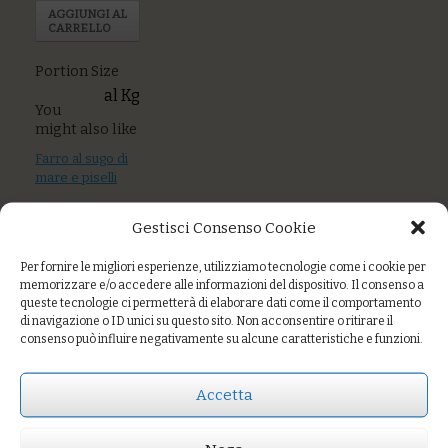
AGGIUNGI AL
CARRELLO
Portion Size
al Kg
You
might also like
Farro al sugo di
mare e piselli
Quinoa con
Gestisci Consenso Cookie
asparagina,
limone e sesamo
Per fornire le migliori esperienze, utilizziamo tecnologie come i cookie per
memorizzare e/o accedere alle informazioni del dispositivo. Il consenso a
Croxetti al
queste tecnologie ci permetterà di elaborare dati come il comportamento
pomodoro fresco,
di navigazione o ID unici su questo sito. Non acconsentire o ritirare il
olive taggiasche,
consenso può influire negativamente su alcune caratteristiche e funzioni.
capperi
Accetta
Prezzo:
€12,00