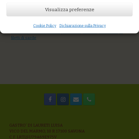
AGGIUNGI AL CARRELLO
Visualizza preferenze
You might also like
Zuppa di grano saraceno, piselli decorticati, zucca
Cookie Policy
Dichiarazione sulla Privacy
Riso “residuo zero” ai broccoli e scamorza
Avena al pesto trapanese (pomodoro, basilico, mandorle) e
filetti di sarde
GASTRO’ DI LAURETI LUISA
VICO DEL MARMO, 10 R 17100 SAVONA
C.F. LRTLSU79A69E975V