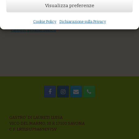
You might also like
Visualizza preferenze
Tagliatelle di grani antichi al sugo di pesce azzurro e capperi
Trofie con gamberi rosa, zucchine, maggiorana e crema di
zucca
Cookie Policy
Dichiarazione sulla Privacy
Spaghetti di grani antichi con palamita, pomodoro fresco,
capperi, sesamo bianco
GASTRO’ DI LAURETI LUISA
VICO DEL MARMO, 10 R 17100 SAVONA
C.F. LRTLSU79A69E975V