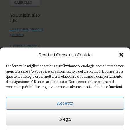
CARRELLO
You might also
like
Lasagne al pesto e
caciotta
Crema di zucca e
riso con chips di
Gestisci Consenso Cookie
cavolo nero
Per fornire le migliori esperienze, utilizziamo tecnologie come i cookie per
Cous cous di mais
memorizzare e/o accedere alle informazioni del dispositivo. Il consenso a
e riso con verdure
queste tecnologie ci permetterà di elaborare dati come il comportamento
di stagione e semi
di navigazione o ID unici su questo sito. Non acconsentire o ritirare il
tostati
consenso può influire negativamente su alcune caratteristiche e funzioni.
Accetta
Prezzo:
€8,00
Nega
AGGIUNGI AL CARRELLO