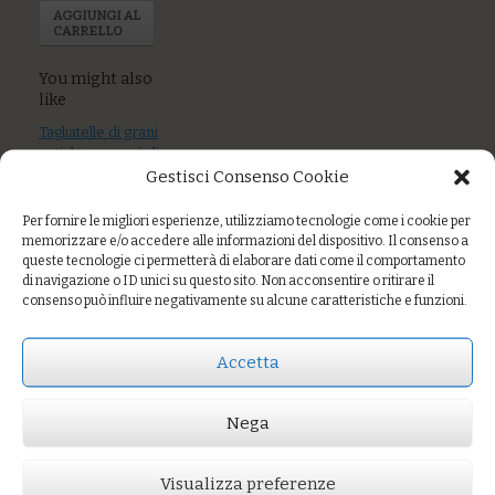
AGGIUNGI AL
CARRELLO
You might also
like
Tagliatelle di grani
antichi con ragù di
mare
Gestisci Consenso Cookie
Farro con gamberi
Per fornire le migliori esperienze, utilizziamo tecnologie come i cookie per
nostrani, zucchine
memorizzare e/o accedere alle informazioni del dispositivo. Il consenso a
e santoreggia
queste tecnologie ci permetterà di elaborare dati come il comportamento
di navigazione o ID unici su questo sito. Non acconsentire o ritirare il
consenso può influire negativamente su alcune caratteristiche e funzioni.
Pasta & fagioli
Accetta
Prezzo:
€10,00
Nega
AGGIUNGI AL CARRELLO
You might also like
Visualizza preferenze