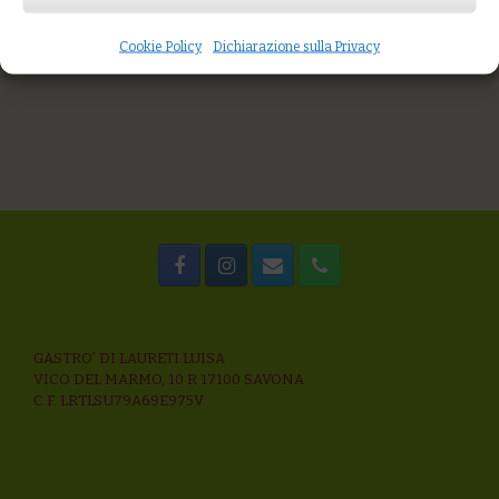
Lasagne cavolo nero, broccoli, nocciole
Tagliatelle di grani antichi al ragù di mare
Avena al ragù di pescato e capperi
Cookie Policy
Dichiarazione sulla Privacy
GASTRO’ DI LAURETI LUISA
VICO DEL MARMO, 10 R 17100 SAVONA
C.F. LRTLSU79A69E975V