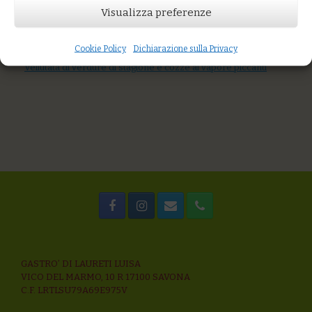
You might also like
Visualizza preferenze
Trofie con crema delicata di formaggi freschi, mela e pepe
rosa
Tagliolini alle ortiche con ragù di polpo, pane aromatico
Cookie Policy
Dichiarazione sulla Privacy
all’aglio, basilico
Vellutata di verdure di stagione e cozze al vapore piccanti
GASTRO’ DI LAURETI LUISA
VICO DEL MARMO, 10 R 17100 SAVONA
C.F. LRTLSU79A69E975V