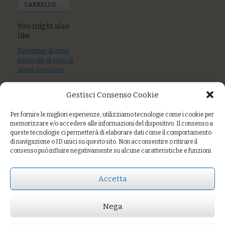
CARRELLO
You might also
like
Polentine di mais
integrale al ragù di
mare nostrano
Trofie al pesto di
Gestisci Consenso Cookie
rucola e mandorle
Per fornire le migliori esperienze, utilizziamo tecnologie come i cookie per
Farro monococco
memorizzare e/o accedere alle informazioni del dispositivo. Il consenso a
con crema di
queste tecnologie ci permetterà di elaborare dati come il comportamento
peperoni e filetti di
di navigazione o ID unici su questo sito. Non acconsentire o ritirare il
sarde scottati
consenso può influire negativamente su alcune caratteristiche e funzioni.
Accetta
Prezzo:
€7,00
Nega
AGGIUNGI AL CARRELLO