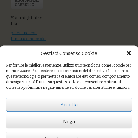
AGGIUNGI AL
CARRELLO
You might also
like
polentine con
fonduta e nocciole
Mandilli al pesto di
Gestisci Consenso Cookie
zucchine e
mandorle
Per fornire le migliori esperienze, utilizziamo tecnologie come i cookie per
memorizzare e/o accedere alle informazioni del dispositivo. Il consenso a
Mix di cereali con
queste tecnologie ci permetterà di elaborare dati come il comportamento
zucca, nocciole e
di navigazione o ID unici su questo sito. Non acconsentire o ritirare il
agrumi
consenso può influire negativamente su alcune caratteristiche e funzioni.
Accetta
Prezzo:
€14,00
Nega
AGGIUNGI AL CARRELLO
You might also like