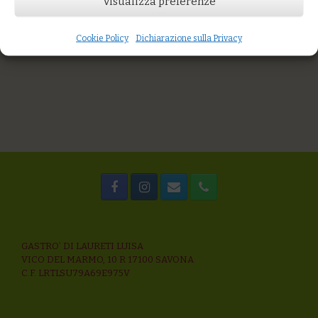
Visualizza preferenze
Spaghetti alla carbonara di asparagi e pecorino sardo
Zuppa di riso integrale, fagioli cannelini e funghi shiitake
Gnocchi di patate con melanzane arrostite, pomodoro fresco,
Cookie Policy
Dichiarazione sulla Privacy
gocce di pesto, pecorino
GASTRO’ DI LAURETI LUISA
VICO DEL MARMO, 10 R 17100 SAVONA
C.F. LRTLSU79A69E975V