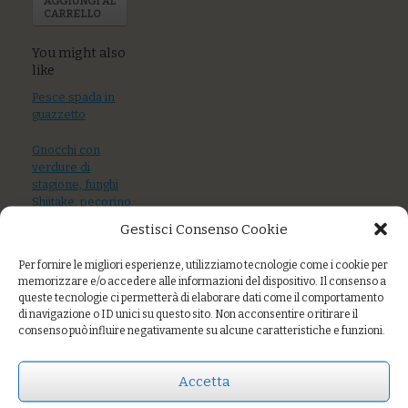
AGGIUNGI AL
CARRELLO
You might also
like
Pesce spada in
guazzetto
Gnocchi con
verdure di
stagione, funghi
Shiitake, pecorino
fresco
Gestisci Consenso Cookie
Per fornire le migliori esperienze, utilizziamo tecnologie come i cookie per
memorizzare e/o accedere alle informazioni del dispositivo. Il consenso a
queste tecnologie ci permetterà di elaborare dati come il comportamento
di navigazione o ID unici su questo sito. Non acconsentire o ritirare il
consenso può influire negativamente su alcune caratteristiche e funzioni.
Zimino di ceci e
bietole, crostini
Accetta
croccanti