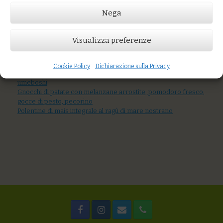
Nega
Prezzo:
€10,00
Visualizza preferenze
AGGIUNGI AL CARRELLO
You might also like
Cookie Policy
Dichiarazione sulla Privacy
Riso integrale con acciughe fresche, bietoline e acidulato di
umeboshi
Gnocchi di patate con melanzane arrostite, pomodoro fresco,
gocce di pesto, pecorino
Polentine di mais integrale al ragù di mare nostrano