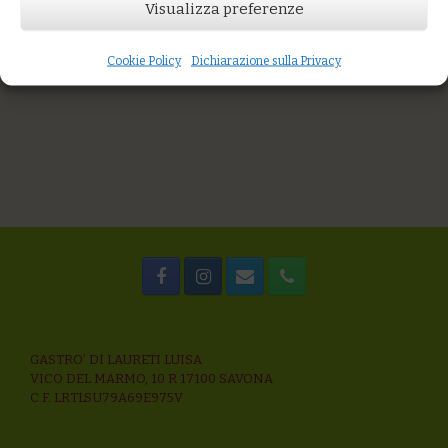
You might also like
Visualizza preferenze
Mix di cerali, pesce azzurro, peperone arrostito, olive
taggiasche e salsa di datterini
Sedanini al pesto di rucola e mandorle con scamorza filante
Cookie Policy
Dichiarazione sulla Privacy
Fusilli di grani antichi con patate, cozze e vongole al verde
GASTRO’ DI LAURETI LUISA
VICO DEL MARMO, 10 R 17100 SAVONA
C.F. LRTLSU79A69E975V