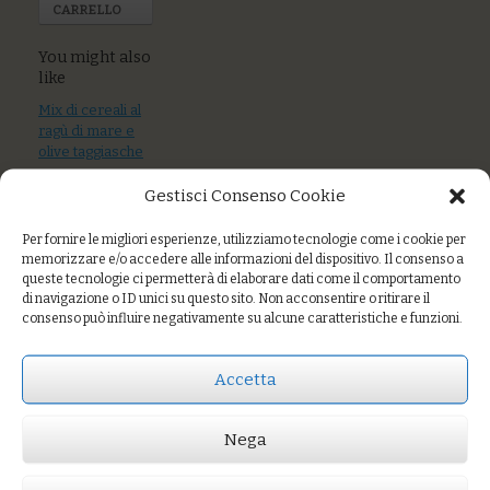
CARRELLO
You might also
like
Mix di cereali al
ragù di mare e
olive taggiasche
Gestisci Consenso Cookie
Farro al ragù di
polpo e gocce di
pesto
Per fornire le migliori esperienze, utilizziamo tecnologie come i cookie per
memorizzare e/o accedere alle informazioni del dispositivo. Il consenso a
Fagottini al timo
queste tecnologie ci permetterà di elaborare dati come il comportamento
di navigazione o ID unici su questo sito. Non acconsentire o ritirare il
con sugo di
consenso può influire negativamente su alcune caratteristiche e funzioni.
nocciole
Accetta
Prezzo:
€9,00
Nega
AGGIUNGI AL CARRELLO