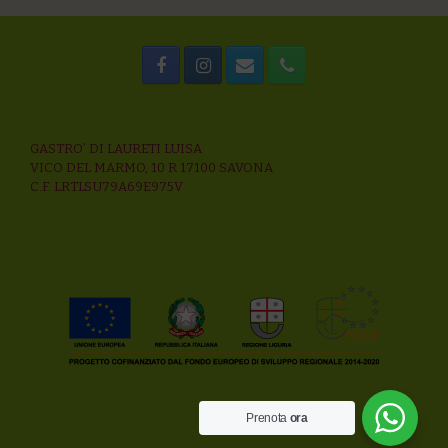
GASTRO’ DI LAURETI LUISA
VICO DEL MARMO, 10 R 17100 SAVONA
C.F. LRTLSU79A69E975V
Prenota
ora