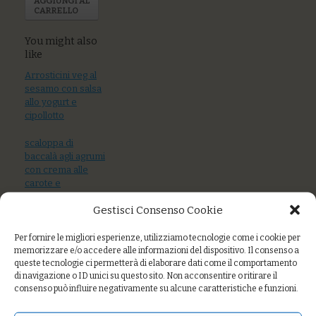
AGGIUNGI AL
CARRELLO
You might also
like
Arrosticini veg al
sesamo con salsa
allo yogurt e
cipollotto
scaloppa di
baccalà agli agrumi
con crema alle
carote e
santoreggia
Gestisci Consenso Cookie
Lampuga al forno
in terracotta con
Per fornire le migliori esperienze, utilizziamo tecnologie come i cookie per
memorizzare e/o accedere alle informazioni del dispositivo. Il consenso a
pomodoro fresco,
queste tecnologie ci permetterà di elaborare dati come il comportamento
zucchine, olive
di navigazione o ID unici su questo sito. Non acconsentire o ritirare il
taggiasche,
consenso può influire negativamente su alcune caratteristiche e funzioni.
capperi