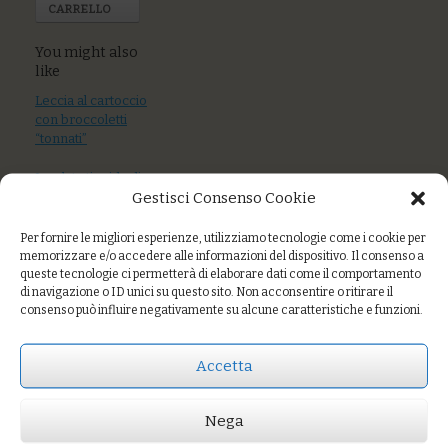
CARRELLO
You might also
like
Leccia al cartoccio
con broccoletti
“tonnati”
Insalata tiepida di
Gestisci Consenso Cookie
stoccafisso alla
ligure con patate,
olive taggiasche e
Per fornire le migliori esperienze, utilizziamo tecnologie come i cookie per
pomodoro secco
memorizzare e/o accedere alle informazioni del dispositivo. Il consenso a
queste tecnologie ci permetterà di elaborare dati come il comportamento
di navigazione o ID unici su questo sito. Non acconsentire o ritirare il
Uova pochè, chips
consenso può influire negativamente su alcune caratteristiche e funzioni.
di cavolo nero e
fonduta di
pecorino
Accetta
Nega
Prezzo:
€8,00