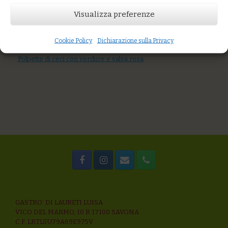
Visualizza preferenze
AGGIUNGI AL CARRELLO
You might also like
scaloppa di baccalà agli agrumi con verza speziata
Cookie Policy
Dichiarazione sulla Privacy
Gamberi rosa nostrani piastrati con gazpacho
Polpette di ceci con verdure e salsa rosa
GASTRO’ DI LAURETI LUISA
VICO DEL MARMO, 10 R 17100 SAVONA
C.F. LRTLSU79A69E975V