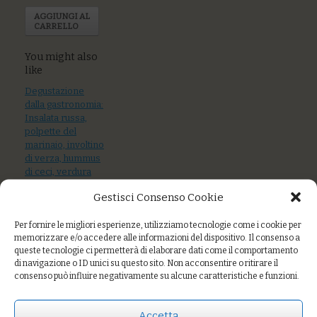
AGGIUNGI AL
CARRELLO
You might also
like
Degustazione
dalla gastronomia:
Insalata russa,
polpette del
marinaio, involtino
di verza, hummus
di ceci, verdura
ripiena
Gestisci Consenso Cookie
Degustazione
Per fornire le migliori esperienze, utilizziamo tecnologie come i cookie per
dalla gastronomia:
memorizzare e/o accedere alle informazioni del dispositivo. Il consenso a
Insalata russa,
queste tecnologie ci permetterà di elaborare dati come il comportamento
polpette del
di navigazione o ID unici su questo sito. Non acconsentire o ritirare il
marinaio, insalata
consenso può influire negativamente su alcune caratteristiche e funzioni.
di panissa,
hummus di ceci
Accetta