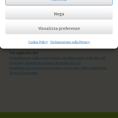
Capesante
gratinate alle
nocciole
Nega
Visualizza preferenze
Prezzo:
€9,00
Cookie Policy
Dichiarazione sulla Privacy
AGGIUNGI AL CARRELLO
You might also like
Degustazione dalla gastronomia: Insalata russa, polpette del
marinaio, insalata di panissa, hummus di ceci
Insalatina di panissa con verdure croccanti e olive taggiasche
Torta di borragine