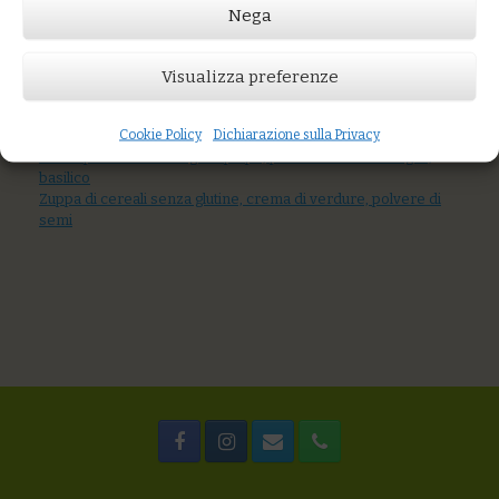
Nega
Prezzo:
€8,00
AGGIUNGI AL CARRELLO
Visualizza preferenze
You might also like
Spaghetti di farro con crema di peperoni arrostiti, pesto di
Cookie Policy
Dichiarazione sulla Privacy
rucola e mandorle
Mezzi paccheri con ragù di polpo, pane aromatico all’aglio,
basilico
Zuppa di cereali senza glutine, crema di verdure, polvere di
semi