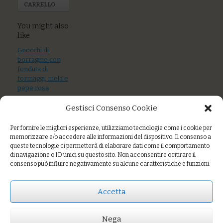
CARRELLO
You might also
like
Gnocchi di
borragine con
fonduta di
formaggi, mela e
pepe rosa
Gestisci Consenso Cookie
Tagliolini alle
ortiche arselle,
bottarga, zucchine
Per fornire le migliori esperienze, utilizziamo tecnologie come i cookie per
memorizzare e/o accedere alle informazioni del dispositivo. Il consenso a
Farro ai frutti di
queste tecnologie ci permetterà di elaborare dati come il comportamento
di navigazione o ID unici su questo sito. Non acconsentire o ritirare il
mare, gamberi
consenso può influire negativamente su alcune caratteristiche e funzioni.
rosa nostrani e
alga wakame
Accetta
Nega
Prezzo:
€7,00