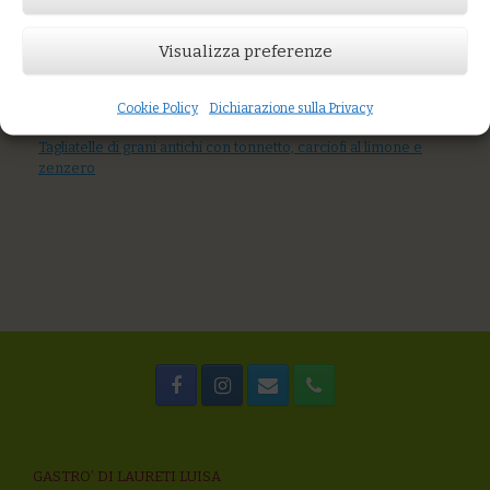
AGGIUNGI AL CARRELLO
Visualizza preferenze
You might also like
Tagliolini alle ortiche con palamita, uvetta, pomodoro secco
Fusilli integrali di grano duro con crema di peperoni arrostiti,
Cookie Policy
Dichiarazione sulla Privacy
pesto di rucola e mandorle
Tagliatelle di grani antichi con tonnetto, carciofi al limone e
zenzero
GASTRO’ DI LAURETI LUISA