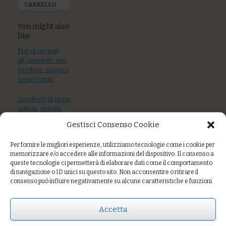
CARRELLO
You might also
like
Mix di cereali
all’orientale con
verdure, shoyu e
semi tostati
Spaghetti di grani
antichi, arselle,
bottarga e limone
Gestisci Consenso Cookie
Riso zucchette
Per fornire le migliori esperienze, utilizziamo tecnologie come i cookie per
pomodoro secco
memorizzare e/o accedere alle informazioni del dispositivo. Il consenso a
e sesamo
queste tecnologie ci permetterà di elaborare dati come il comportamento
di navigazione o ID unici su questo sito. Non acconsentire o ritirare il
consenso può influire negativamente su alcune caratteristiche e funzioni.
Prezzo:
€9,00
Accetta
AGGIUNGI AL CARRELLO